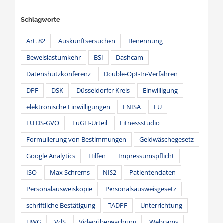
Schlagworte
Art. 82
Auskunftsersuchen
Benennung
Beweislastumkehr
BSI
Dashcam
Datenshutzkonferenz
Double-Opt-In-Verfahren
DPF
DSK
Düsseldorfer Kreis
Einwilligung
elektronische Einwilligungen
ENISA
EU
EU DS-GVO
EuGH-Urteil
Fitnessstudio
Formulierung von Bestimmungen
Geldwäschegesetz
Google Analytics
Hilfen
Impressumspflicht
ISO
Max Schrems
NIS2
Patientendaten
Personalausweiskopie
Personalsausweisgesetz
schriftliche Bestätigung
TADPF
Unterrichtung
UWG
VdS
Videoüberwachung
Webcams