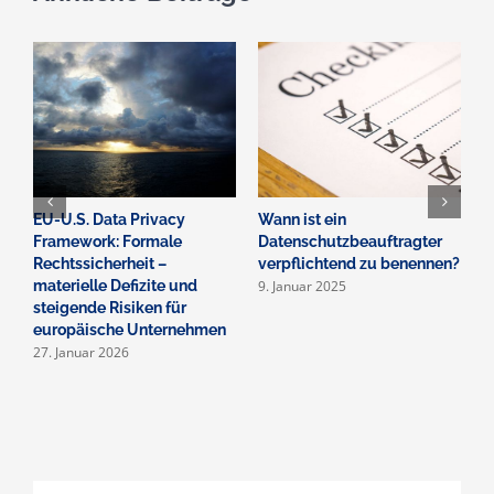
EU-U.S. Data Privacy
Wann ist ein
E
Framework: Formale
Datenschutzbeauftragter
S
Rechtssicherheit –
verpflichtend zu benennen?
R
9. Januar 2025
1
materielle Defizite und
steigende Risiken für
europäische Unternehmen
27. Januar 2026