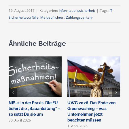
16. August 2017
|
Kategorien:
Informationssicherheit
|
Tags:
IT-
Sicherheitsvorfälle
,
Meldepflichten
,
Zahlungsverkehr
Ähnliche Beiträge
NIS-2 in der Praxis: Die EU
UWG 2026: Das Ende von
N
liefert die „Bauanleitung“ –
Greenwashing – was
U
so setzt Du sie um
Unternehmen jetzt
U
30. April 2026
beachten müssen
m
1. April 2026
2