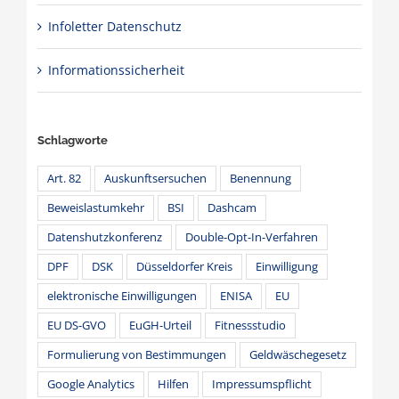
Infoletter Datenschutz
Informationssicherheit
Schlagworte
Art. 82
Auskunftsersuchen
Benennung
Beweislastumkehr
BSI
Dashcam
Datenshutzkonferenz
Double-Opt-In-Verfahren
DPF
DSK
Düsseldorfer Kreis
Einwilligung
elektronische Einwilligungen
ENISA
EU
EU DS-GVO
EuGH-Urteil
Fitnessstudio
Formulierung von Bestimmungen
Geldwäschegesetz
Google Analytics
Hilfen
Impressumspflicht