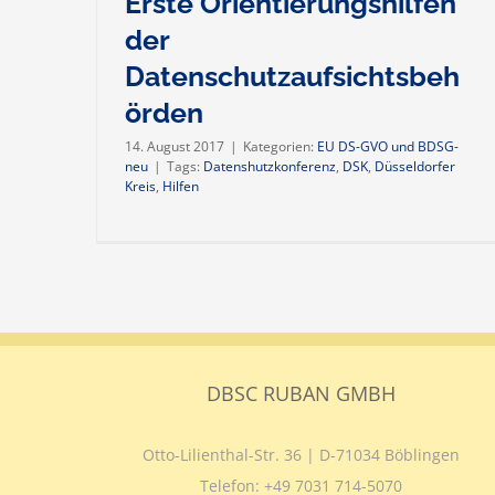
Erste Orientierungshilfen
der
Datenschutzaufsichtsbeh
örden
14. August 2017
|
Kategorien:
EU DS-GVO und BDSG-
neu
|
Tags:
Datenshutzkonferenz
,
DSK
,
Düsseldorfer
Kreis
,
Hilfen
DBSC RUBAN GMBH
Otto-Lilienthal-Str. 36 | D-71034 Böblingen
Telefon:
+49 7031 714-5070