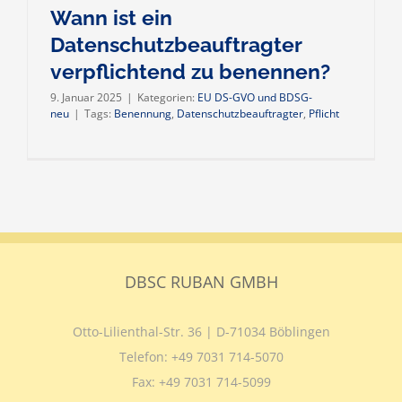
Wann ist ein
Datenschutzbeauftragter
verpflichtend zu benennen?
9. Januar 2025
|
Kategorien:
EU DS-GVO und BDSG-
neu
|
Tags:
Benennung
,
Datenschutzbeauftragter
,
Pflicht
DBSC RUBAN GMBH
Otto-Lilienthal-Str. 36 | D-71034 Böblingen
Telefon:
+49 7031 714-5070
Fax:
+49 7031 714-5099