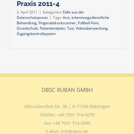
Praxis 2011-4
3. April 2011
|
Kategorien:
Fälle aus der
Datenschutzpraxis
|
Tags:
Arzt
,
erkennungsdienstliche
Behandlung
,
Fingerabdruckscanner
,
Fußball-Fans
,
Grundschule
,
Patientendaten
,
Taxi
,
Videoüberwachung
,
Zugangskontrollsystem
DBSC RUBAN GMBH
Otto-Lilienthal-Str. 36 | D-71034 Böblingen
Telefon:
+49 7031 714-5070
Fax:
+49 7031 714-5099
E-Mail:
info@dbsc.de