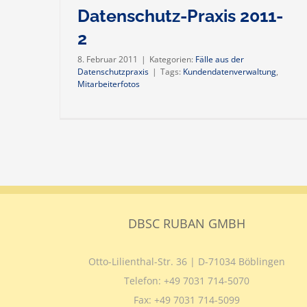
Datenschutz-Praxis 2011-
2
8. Februar 2011
|
Kategorien:
Fälle aus der
Datenschutzpraxis
|
Tags:
Kundendatenverwaltung
,
Mitarbeiterfotos
DBSC RUBAN GMBH
Otto-Lilienthal-Str. 36 | D-71034 Böblingen
Telefon:
+49 7031 714-5070
Fax:
+49 7031 714-5099