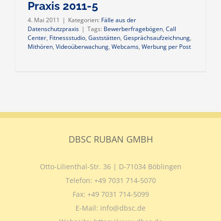
Praxis 2011-5
4. Mai 2011
|
Kategorien:
Fälle aus der
Datenschutzpraxis
|
Tags:
Bewerberfragebögen
,
Call
Center
,
Fitnessstudio
,
Gaststätten
,
Gesprächsaufzeichnung
,
Mithören
,
Videoüberwachung
,
Webcams
,
Werbung per Post
DBSC RUBAN GMBH
Otto-Lilienthal-Str. 36 | D-71034 Böblingen
Telefon:
+49 7031 714-5070
Fax:
+49 7031 714-5099
E-Mail:
info@dbsc.de