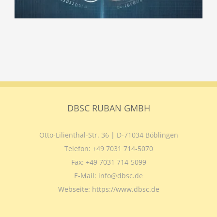
DBSC RUBAN GMBH
Otto-Lilienthal-Str. 36 | D-71034 Böblingen
Telefon:
+49 7031 714-5070
Fax:
+49 7031 714-5099
E-Mail:
info@dbsc.de
Webseite:
https://www.dbsc.de